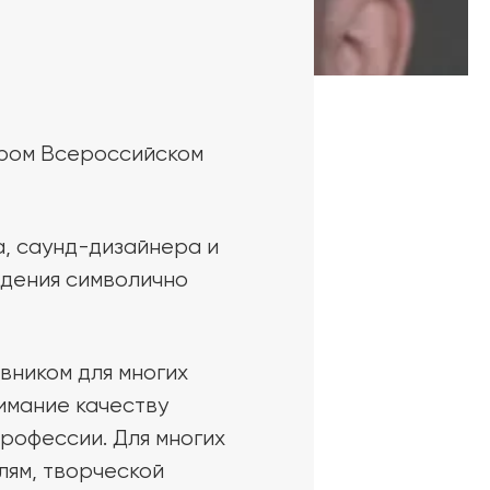
ором Всероссийском
, саунд-дизайнера и
едения символично
вником для многих
имание качеству
профессии. Для многих
лям, творческой