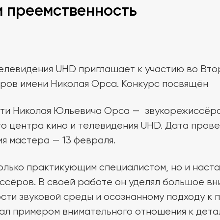
и преемственность
телевидения UHD приглашает к участию во Вт
ров имени Николая Орса. Конкурс посвящён
яти Николая Юльевича Орса — звукорежиссёра
о центра кино и телевидения UHD. Дата пров
я мастера — 13 февраля.
олько практикующим специалистом, но и наста
сёров. В своей работе он уделял большое вн
сти звуковой среды и осознанному подходу к 
стал примером внимательного отношения к дета