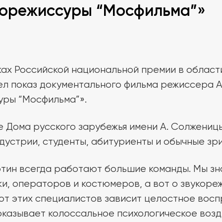
корежиссуры “Мосфильма”»
мках Российской национальной премии в област
л показ документального фильма режиссера 
уры “Мосфильма”».
ле Дома русского зарубежья имени А. Солжени
устрии, студенты, абитуриенты и обычные зри
тин всегда работают большие команды. Мы зн
и, операторов и костюмеров, а вот о звукоре
 от этих специалистов зависит целостное восп
казывает колоссальное психологическое возд