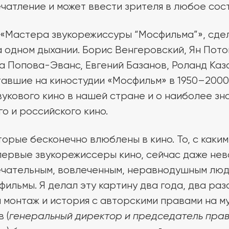
чатление и может ввести зрителя в любое сос
«Мастера звукорежиссуры “Мосфильма”», сде
а одном дыхании. Борис Венгеровский, Ян Пото
а Попова-Эванс, Евгений Базанов, Роланд Ка
авшие на киностудии «Мосфильм» в 1950–2000
вукового кино в нашей стране и о наиболее зн
о и российского кино.
торые бесконечно влюблены в кино. То, с каки
ервые звукорежиссеры кино, сейчас даже нев
ечательным, вовлеченным, неравнодушным люд
ильмы. Я делал эту картину два года, два раз
 монтаж и история с авторскими правами на м
 (
генеральный директор и председатель пра