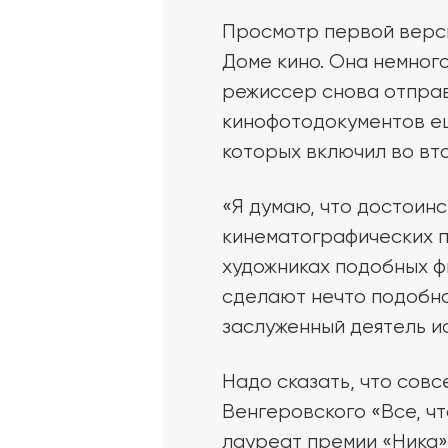
Просмотр первой верси
Доме кино. Она немного
режиссер снова отправ
кинофотодокументов е
которых включил во вт
«Я думаю, что достоинс
кинематографических пр
художниках подобных ф
сделают нечто подобно
заслуженный деятель и
Надо сказать, что совс
Венгеровского «Все, ч
лауреат премии «Ника»