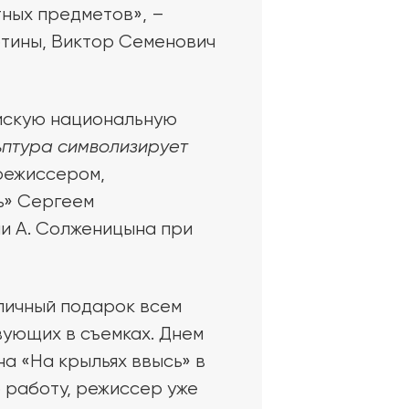
тных предметов», –
ртины, Виктор Семенович
йскую национальную
ьптура символизирует
режиссером,
ь» Сергеем
и А. Солженицына при
личный подарок всем
вующих в съемках. Днем
а «На крыльях ввысь» в
 работу, режиссер уже