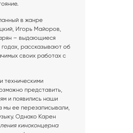
тояние.
ланный в жанре
цкий, Игорь Майоров,
зарян – выдающиеся
 годах, рассказывают об
ачимых своих работах с
ми техническими
озможно представить,
ям и появились наши
а мы ее перезаписывали,
узыку. Однако Карен
вления киноконцерна