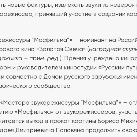
ть новые фактуры, извлекать звуки из невероя
корежиссер, принявший участие в создании ка
режиссуры “Мосфильма”» – номинант на Росси
рового кино «Золотая Свеча» (
наградная скул
ожника – прим. ред.
). Премия учреждена кино
ом и руководителем киностудии «Русский пут
 совместно с Домом русского зарубежья имен
афического сообщества.
«Мастера звукорежиссуры “Мосфильма”» – от
етию «Мосфильма» от звукорежиссеров, участ
читается выход в прокат картины Бориса Михин
 Андрея Дмитриевича Поповяна продолжить свою