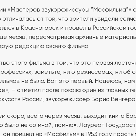
и «Мастеров звукорежиссуры “Мосфильма”» со
 отличалась от той, что зрители увидели сейч
ился в Красногорск и провел в Российском г
ще месяц, пересматривая архивные материалы
орую редакцию своего фильма.
тво этого фильма в том, что это первая ласто
офессиях, заметьте, ни о режиссерах, ни об о
ильмов не было. Вот это первый. Надеюсь, нам
е», – отметил после показа один из главных г
скусств России, звукорежиссер Борис Венгеро
ем скоро, всего через месяц, выходит книга Б
то было не со мной, помню». Лауреат Государс
, он пришел на «Мосфильм» в 1953 году прост