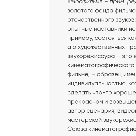
«Мосфильм» – прим. ре
золотого фонда фильмо
отечественного звуково
опытные наставники не 
примеру, состояться ка
а о художественных про
звукорежиссура – это 
кинематографического 
фильме, – образец име
индивидуальностью, кот
сделать что-то хорошее
прекрасном и возвышен
автор сценария, видео
мастерской звукорежис
Союза кинематографис