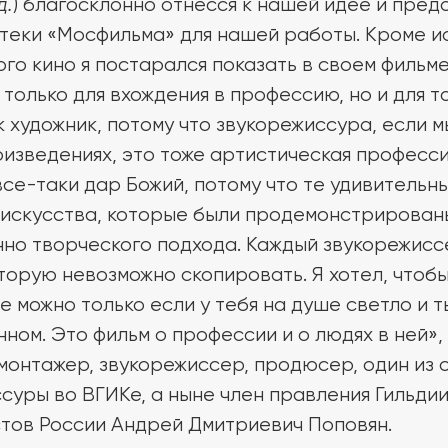
д.
) благосклонно отнесся к нашей идее и пред
теки «Мосфильма» для нашей работы. Кроме и
го кино я постарался показать в своем фильме,
только для вхождения в профессию, но и для то
к художник, потому что звукорежиссура, если м
изведениях, это тоже артистическая профессия
все-таки дар Божий, потому что те удивительн
искусства, которые были продемонстрированы
нно творческого подхода. Каждый звукорежис
орую невозможно скопировать. Я хотел, чтобы
 можно только если у тебя на душе светло и 
ном. Это фильм о профессии и о людях в ней»,
монтажер, звукорежиссер, продюсер, один из 
суры во ВГИКе, а ныне член правления Гильди
тов России Андрей Дмитриевич Поповян.