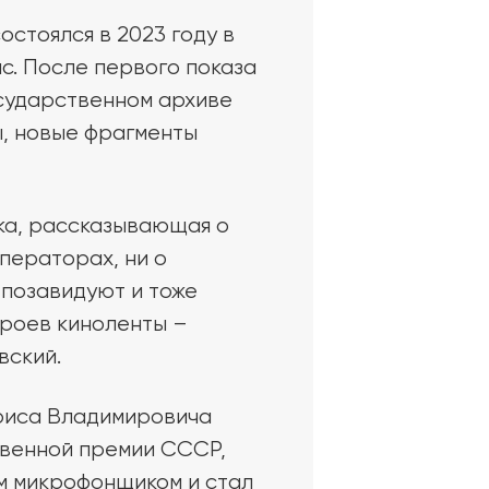
стоялся в 2023 году в
ас. После первого показа
осударственном архиве
, новые фрагменты
чка, рассказывающая о
ператорах, ни о
 позавидуют и тоже
ероев киноленты –
вский.
ориса Владимировича
твенной премии СССР,
ым микрофонщиком и стал