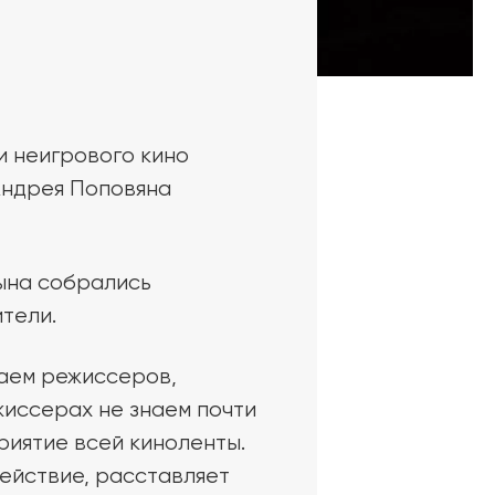
и неигрового кино
Андрея Поповяна
цына собрались
тели.
аем режиссеров,
жиссерах не знаем почти
риятие всей киноленты.
ействие, расставляет