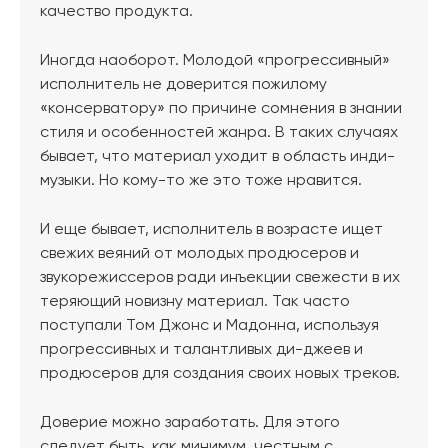
качество продукта.
Иногда наоборот. Молодой «прогрессивный»
исполнитель не доверится пожилому
«консерватору» по причине сомнения в знании
стиля и особенностей жанра. В таких случаях
бывает, что материал уходит в область инди-
музыки. Но кому-то же это тоже нравится.
И еще бывает, исполнитель в возрасте ищет
свежих веяний от молодых продюсеров и
звукорежиссеров ради инъекции свежести в их
теряющий новизну материал. Так часто
поступали Том Джонс и Мадонна, используя
прогрессивных и талантливых ди-джеев и
продюсеров для создания своих новых треков.
Доверие можно заработать. Для этого
следует быть, как минимум, честным с