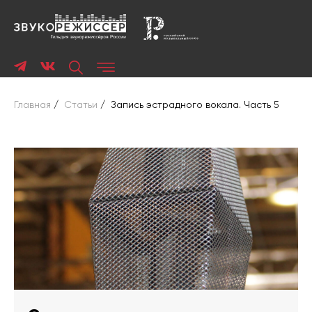
Главная
/
Статьи
/
Запись эстрадного вокала. Часть 5