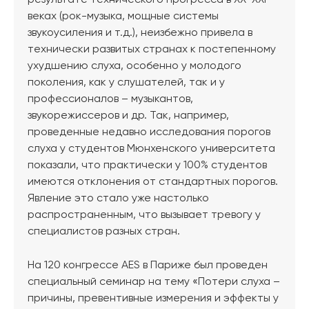
результате технического прогресса в ХХ-ХХI
веках (рок-музыка, мощные системы
звукоусиления и т.д.), неизбежно привела в
технически развитых странах к постепенному
ухудшению слуха, особенно у молодого
поколения, как у слушателей, так и у
профессионалов – музыкантов,
звукорежиссеров и др. Так, например,
проведенные недавно исследования порогов
слуха у студентов Мюнхенского университета
показали, что практически у 100% студентов
имеются отклонения от стандартных порогов.
Явление это стало уже настолько
распространенным, что вызывает тревогу у
специалистов разных стран.
На 120 конгрессе AES в Париже был проведен
специальный семинар на тему «Потери слуха –
причины, превентивные измерения и эффекты у