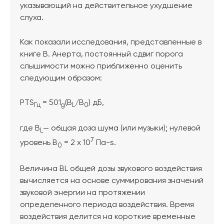
указывающий на действительное ухудшение
слуха.
Как показали исследования, представленные в
книге В. Анерта, постоянный сдвиг порога
слышимости можно приближенно оценить
следующим образом:
PTS
= 501
(В
/В
) дБ,
Гц
g
L
0
где B
— общая доза шума (или музыки); нулевой
L
7
уровень В
= 2 x 10
Па-s.
0
Величина BL общей дозы звукового воздействия
вычисляется на основе суммирования значений
звуковой энергии на протяжении
определенного периода воздействия. Время
воздействия делится на короткие временные