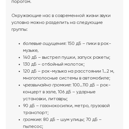
порогом.
Окружающие нас в современной жизни звуки
условно можно разделить на следующие
группы:
болевые ощущения
: 150 дБ – пики в рок-
музыке,
140 дБ – выстрел пушки, запуск ракеты;
130 дБ – отбойный молоток;
120 дБ – рок-музыка на расстоянии 1…2 м,
многополосные системы в автомобиле;
чрезвычайно громкие
: 100…110 дБ – рок-
концерт в зале, 106 дБ – ударные
установки, литавры;
90 дБ – газонокосилки, метро, грузовой
транспорт;
громкие
: 80 дБ – шум улицы; 70 дБ –
пылесос;