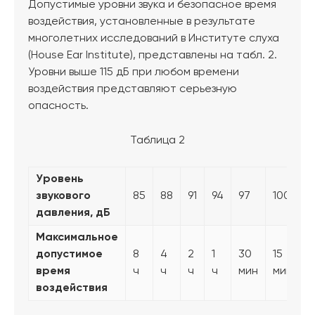
Допустимые уровни звука и безопасное время
воздействия, установленные в результате
многолетних исследований в Институте слуха
(House Ear Institute), представлены на табл. 2.
Уровни выше 115 дБ при любом времени
воздействия представляют серьезную
опасность.
Таблица 2
Уровень
звукового
85
88
91
94
97
100
1
давления, дБ
Максимальное
допустимое
8
4
2
1
30
15
7
время
ч
ч
ч
ч
мин
мин
м
воздействия