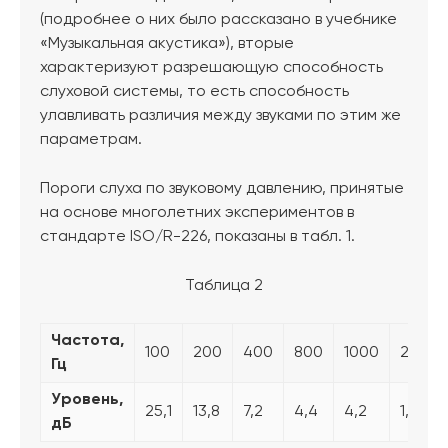
(подробнее о них было рассказано в учебнике
«Музыкальная акустика»), вторые
характеризуют разрешающую способность
слуховой системы, то есть способность
улавливать различия между звуками по этим же
параметрам.
Пороги слуха по звуковому давлению, принятые
на основе многолетних экспериментов в
стандарте ISO/R-226, показаны в табл. 1.
Таблица 2
Частота,
100
200
400
800
1000
2000
Гц
Уровень,
25,1
13,8
7,2
4,4
4,2
1,0
дБ