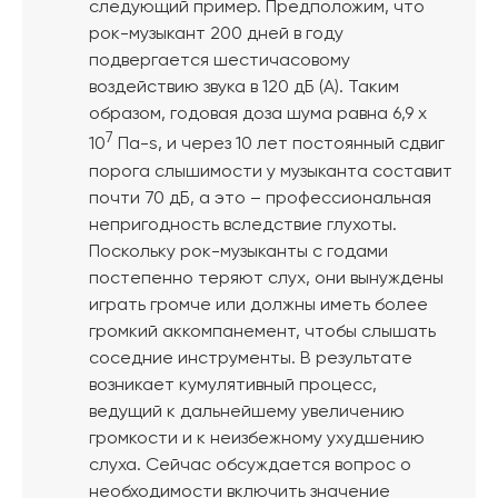
следующий пример. Предположим, что
рок-музыкант 200 дней в году
подвергается шестичасовому
воздействию звука в 120 дБ (А). Таким
образом, годовая доза шума равна 6,9 x
7
10
Па-s, и через 10 лет постоянный сдвиг
порога слышимости у музыканта составит
почти 70 дБ, а это – профессиональная
непригодность вследствие глухоты.
Поскольку рок-музыканты с годами
постепенно теряют слух, они вынуждены
играть громче или должны иметь более
громкий аккомпанемент, чтобы слышать
соседние инструменты. В результате
возникает кумулятивный процесс,
ведущий к дальнейшему увеличению
громкости и к неизбежному ухудшению
слуха. Сейчас обсуждается вопрос о
необходимости включить значение