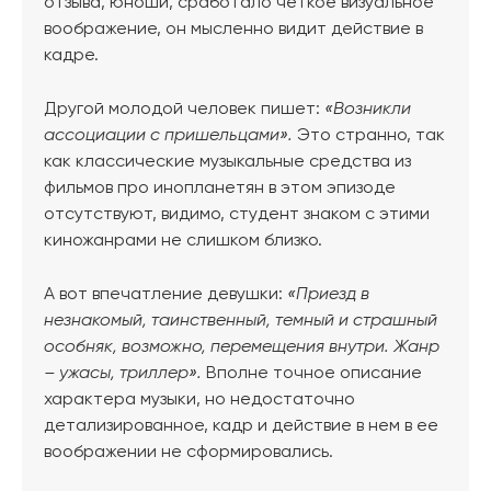
отзыва, юноши, сработало четкое визуальное
воображение, он мысленно видит действие в
кадре.
Другой молодой человек пишет:
«Возникли
ассоциации с пришельцами».
Это странно, так
как классические музыкальные средства из
фильмов про инопланетян в этом эпизоде
отсутствуют, видимо, студент знаком с этими
киножанрами не слишком близко.
А вот впечатление девушки:
«Приезд в
незнакомый, таинственный, темный и страшный
особняк, возможно, перемещения внутри. Жанр
– ужасы, триллер».
Вполне точное описание
характера музыки, но недостаточно
детализированное, кадр и действие в нем в ее
воображении не сформировались.