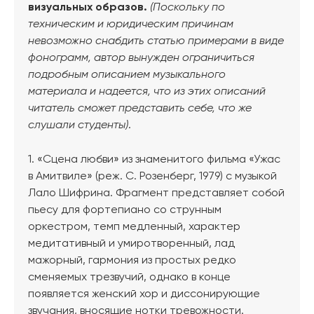
визуальных образов.
(Поскольку по
техническим и юридическим причинам
невозможно снабдить статью примерами в виде
фонограмм, автор вынужден ограничиться
подробным описанием музыкального
материала и надеется, что из этих описаний
читатель сможет представить себе, что же
слушали студенты)
.
1. «Сцена любви» из знаменитого фильма «Ужас
в Амитвиле» (реж. С. Розенберг, 1979) с музыкой
Лало Шифрина. Фрагмент представляет собой
пьесу для фортепиано со струнным
оркестром, темп медленный, характер
медитативный и умиротворенный, лад
мажорный, гармония из простых редко
сменяемых трезвучий, однако в конце
появляется женский хор и диссонирующие
звучания, вносящие нотки тревожности.