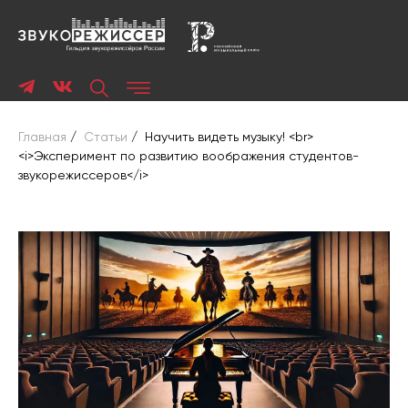
Главная
/
Статьи
/
Научить видеть музыку! <br>
<i>Эксперимент по развитию воображения студентов-
звукорежиссеров</i>