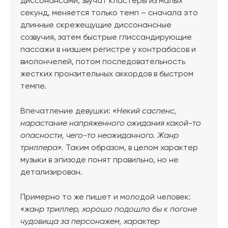
диссонансами, звучат кластеры из малых
секунд, меняется только темп – сначала это
длинные скрежещущие диссонансные
созвучия, затем быстрые глиссандирующие
пассажи в низшем регистре у контрабасов и
виолончелей, потом последовательность
жестких пронзительных аккордов в быстром
темпе.
Впечатление девушки:
«Некий саспенс,
нарастание напряженного ожидания какой-то
опасности, чего-то неожиданного. Жанр
триллера».
Таким образом, в целом характер
музыки в эпизоде понят правильно, но не
детализирован.
Примерно то же пишет и молодой человек:
«жанр триллер, хорошо подошло бы к погоне
чудовища за персонажем, характер