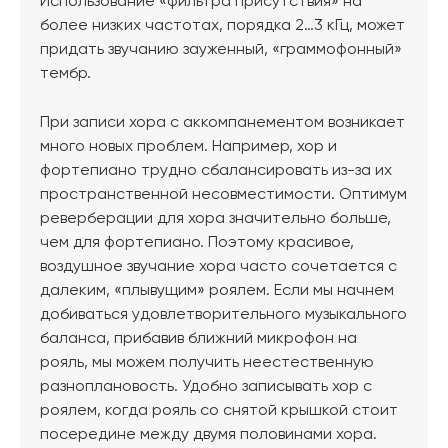
Использование «фильтра присутствия» на
более низких частотах, порядка 2…3 кГц, может
придать звучанию зауженный, «граммофонный»
тембр.
При записи хора с аккомпанементом возникает
много новых проблем. Например, хор и
фортепиано трудно сбалансировать из-за их
пространственной несовместимости. Оптимум
реверберации для хора значительно больше,
чем для фортепиано. Поэтому красивое,
воздушное звучание хора часто сочетается с
далеким, «плывущим» роялем. Если мы начнем
добиваться удовлетворительного музыкального
баланса, прибавив ближний микрофон на
рояль, мы можем получить неестественную
разноплановость. Удобно записывать хор с
роялем, когда рояль со снятой крышкой стоит
посередине между двумя половинами хора.