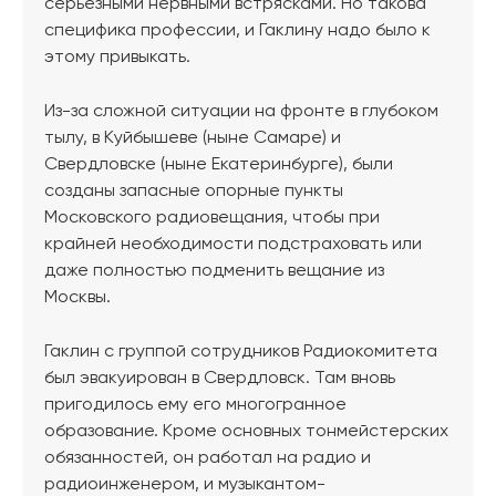
серьезными нервными встрясками. Но такова
специфика профессии, и Гаклину надо было к
этому привыкать.
Из-за сложной ситуации на фронте в глубоком
тылу, в Куйбышеве (ныне Самаре) и
Свердловске (ныне Екатеринбурге), были
созданы запасные опорные пункты
Московского радиовещания, чтобы при
крайней необходимости подстраховать или
даже полностью подменить вещание из
Москвы.
Гаклин с группой сотрудников Радиокомитета
был эвакуирован в Свердловск. Там вновь
пригодилось ему его многогранное
образование. Кроме основных тонмейстерских
обязанностей, он работал на радио и
радиоинженером, и музыкантом-