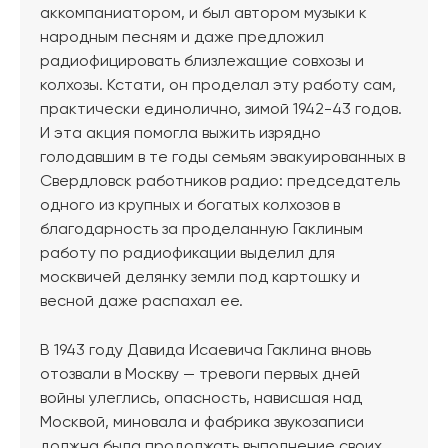
аккомпаниатором, и был автором музыки к
народным песням и даже предложил
радиофицировать близлежащие совхозы и
колхозы. Кстати, он проделал эту работу сам,
практически единолично, зимой 1942-43 годов.
И эта акция помогла выжить изрядно
голодавшим в те годы семьям эвакуированных в
Свердловск работников радио: председатель
одного из крупных и богатых колхозов в
благодарность за проделанную Гаклиным
работу по радиофикации выделил для
москвичей делянку земли под картошку и
весной даже распахал ее.
В 1943 году Давида Исаевича Гаклина вновь
отозвали в Москву — тревоги первых дней
войны улеглись, опасность, нависшая над
Москвой, миновала и фабрика звукозаписи
должна была продолжать выполнение своих