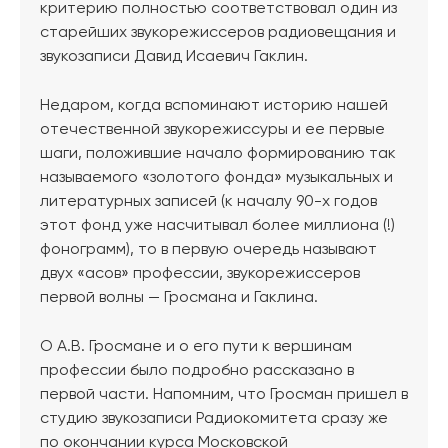
критерию полностью соответствовал один из
старейших звукорежиссеров радиовещания и
звукозаписи Давид Исаевич Гаклин.
Недаром, когда вспоминают историю нашей
отечественной звукорежиссуры и ее первые
шаги, положившие начало формированию так
называемого «золотого фонда» музыкальных и
литературных записей (к началу 90-х годов
этот фонд уже насчитывал более миллиона (!)
фонограмм), то в первую очередь называют
двух «асов» профессии, звукорежиссеров
первой волны — Гросмана и Гаклина.
О А.В. Гросмане и о его пути к вершинам
профессии было подробно рассказано в
первой части. Напомним, что Гросман пришел в
студию звукозаписи Радиокомитета сразу же
по окончании курса Московской