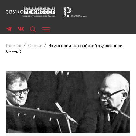
Главная
/
Статьи
/
Из истории российской звукозаписи.
Часть 2