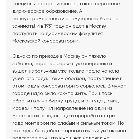
специальностью пианиста, также серьезное
дирижерское образование. А
целеустремленности этому юноше было не
занимать! И в 1931 году он едет в Москву
поступать на дирижерский факультет
Московской консерватории.
Однако по приезде в Москву он тяжело
заболел, перенес серьезную операцию и
вышел из больницы уже только после начала
учебного года. Таким образом, поступление в
этом году в консерваторию сорвалось. В чужом
городе надо было как-то жить. Пришлось
обратиться на биржу труда, и оттуда Давид
Исаевич получил направление на один из
московских заводов, где и проработал три
года монтером по слабым и сильным токам. Но
нет худа без добра — прагматичный ум Гаклина
подсказал ему, что в наш век человек не