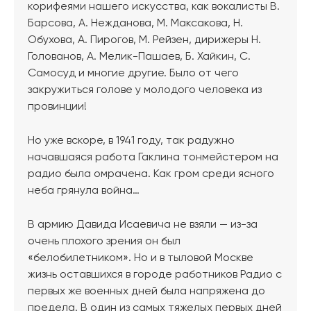
корифеями нашего искусства, как вокалисты В.
Барсова, А. Нежданова, М. Максакова, Н.
Обухова, А. Пирогов, М. Рейзен, дирижеры Н.
Голованов, А. Мелик-Пашаев, Б. Хайкин, С.
Самосуд и многие другие. Было от чего
закружиться голове у молодого человека из
провинции!
Но уже вскоре, в 1941 году, так радужно
начавшаяся работа Гаклина тонмейстером на
радио была омрачена. Как гром среди ясного
неба грянула война…
В армию Давида Исаевича не взяли — из-за
очень плохого зрения он был
«белобилетником». Но и в тыловой Москве
жизнь оставшихся в городе работников Радио с
первых же военных дней была напряжена до
предела. В один из самых тяжелых первых дней