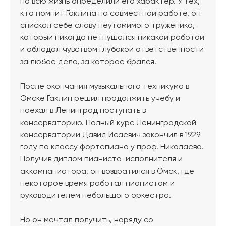
на всю жизнь определили его характер. У тех,
кто помнит Гаклина по совместной работе, он
снискал себе славу неутомимого труженика,
который никогда не гнушался никакой работой
и обладал чувством глубокой ответственности
за любое дело, за которое брался.
После окончания музыкального техникума в
Омске Гаклин решил продолжить учебу и
поехал в Ленинград поступать в
консерваторию. Полный курс Ленинградской
консерватории Давид Исаевич закончил в 1929
году по классу фортепиано у проф. Николаева.
Получив диплом пианиста-исполнителя и
аккомпаниатора, он возвратился в Омск, где
некоторое время работал пианистом и
руководителем небольшого оркестра.
Но он мечтал получить, наряду со