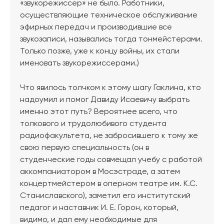
«звукорежиссер» не было. Работники,
осуществляющие техническое обслуживание
эфирных передач и производившие все
звукозаписи, назывались тогда тонмейстерами.
Только позже, уже к концу войны, их стали
именовать звукорежиссерами.)
Что явилось толчком к этому шагу Гаклина, кто
надоумил и помог Давиду Исаевичу выбрать
именно этот путь? Вероятнее всего, что
толкового и трудолюбивого студента
радиофакультета, не забросившего к тому же
свою первую специальность (он в
студенческие годы совмещал учебу с работой
аккомпаниатором в Мосэстраде, а затем
концертмейстером в оперном театре им. К.С.
Станиславского), заметил его институтский
педагог и наставник И. Е. Горон, который,
видимо, и дал ему необходимые для