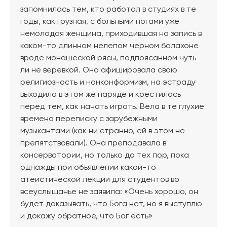
запомнилась тем, кто работал в студиях в те
годы, как грузная, с больными ногами уже
немолодая женщина, приходившая на запись в
каком-то длинном нелепом черном балахоне
вроде монашеской рясы, подпоясанном чуть
ли не веревкой. Она афишировала свою
религиозность и нонконформизм, на эстраду
выходила в этом же наряде и крестилась
перед тем, как начать играть. Вела в те глухие
времена переписку с зарубежными
музыкантами (как ни странно, ей в этом не
препятствовали). Она преподавала в
консерватории, но только до тех пор, пока
однажды при объявлении какой-то
атеистической лекции для студентов во
всеуслышанье не заявила: «Очень хорошо, он
будет доказывать, что Бога нет, но я выступлю
и докажу обратное, что Бог есть»