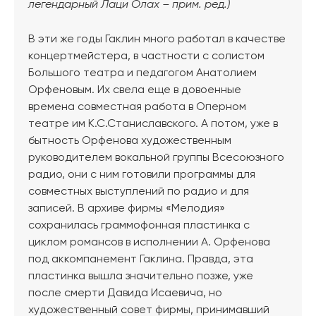
легендарный Лаци Олах – прим. ред.)
В эти же годы Гаклин много работал в качестве
концертмейстера, в частности с солистом
Большого театра и педагогом Анатолием
Орфеновым. Их свела еще в довоенные
времена совместная работа в Оперном
театре им К.С.Станиславского. А потом, уже в
бытность Орфенова художественным
руководителем вокальной группы Всесоюзного
радио, они с ним готовили программы для
совместных выступлений по радио и для
записей. В архиве фирмы «Мелодия»
сохранилась граммофонная пластинка с
циклом романсов в исполнении А. Орфенова
под аккомпанемент Гаклина. Правда, эта
пластинка вышла значительно позже, уже
после смерти Давида Исаевича, но
художественный совет фирмы, принимавший