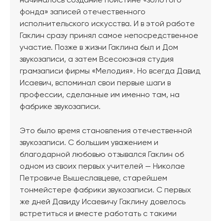
начиналось создание поистине «золотого
фонда» записей отечественного
исполнительского искусства. И в этой работе
Гаклин сразу принял самое непосредственное
участие. Позже в жизни Гаклина был и Дом
звукозаписи, а затем Всесоюзная студия
грамзаписи фирмы «Мелодия». Но всегда Давид
Исаевич, вспоминал свои первые шаги в
профессии, сделанные им именно там, на
фабрике звукозаписи.
Это было время становления отечественной
звукозаписи. С большим уважением и
благодарной любовью отзывался Гаклин об
одном из своих первых учителей — Николае
Петровиче Вышеславцеве, старейшем
тонмейстере фабрики звукозаписи. С первых
же дней Давиду Исаевичу Гаклину довелось
встретиться и вместе работать с такими