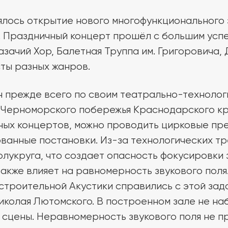
оялось открытие нового многофункционального 
. Праздничный концерт прошёл с большим успе
зачий Хор, Балетная Труппа им. Григоровича,
сты разных жанров.
 прежде всего по своим театрально-технолог
 Черноморского побережья Краснодарского края
ьных концертов, можно проводить цирковые пре
ванные постановки. Из-за технологических т
лукруга, что создает опасность фокусировки з
также влияет на равномерность звукового пол
строительной Акустики справились с этой зад
колая Лютомского. В построенном зале не на
 сцены. Неравномерность звукового поля не п