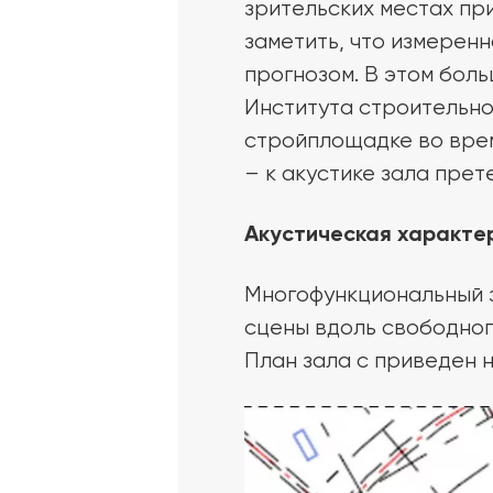
зрительских местах пр
заметить, что измерен
прогнозом. В этом бол
Института строительно
стройплощадке во врем
– к акустике зала прете
Акустическая характе
Многофункциональный з
сцены вдоль свободног
План зала с приведен н