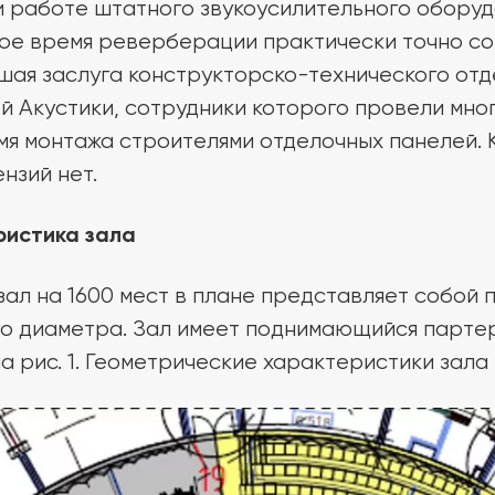
и работе штатного звукоусилительного оборуд
ное время реверберации практически точно с
ьшая заслуга конструкторско-технического от
й Акустики, сотрудники которого провели мно
я монтажа строителями отделочных панелей. К
нзий нет.
ристика зала
ал на 1600 мест в плане представляет собой 
о диаметра. Зал имеет поднимающийся партер
а рис. 1. Геометрические характеристики зала 