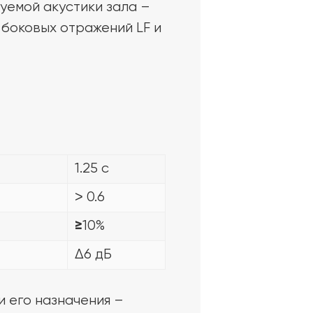
уемой акустики зала –
 боковых отражений LF и
1.25 с
˃ 0.6
10%
≥
Δ6 дБ
 его назначения –