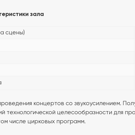
теристики зала
а сцены)
а
проведения концертов со звукоусилением. Пол
й технологической целесообразности для про
 том числе цирковых программ.